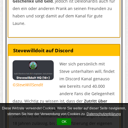
Geschenke und Geld
, jedoch ist Deleonardis auch für
den ein oder anderen Prank an seinen Freunden zu
haben und sorgt damit auf dem Kanal für gute
Laune.
Stevewilldoit auf Discord
Wer sich persönlich mit
Steve unterhalten will, findet
im Discord Kanal genauso
©SteveWillSendIt
wie bereits rund 40.000
andere Fans die Gelegenheit
dazu. Wichtig zu wissen ist, dass der
Zutritt über
den Twitch Einladungslink
genehmigt werden muss.
Diese Website verwendet Cookies. Wenn Sie weiter auf dieser Seite navigieren,
stimmen Sie hier der Verwendung von Cookies zu.
Datenschutzerklärung
Zudem ist die Teilnahme an Unterhaltungen erst ab
OK
18 Jahren zulässig, bis zur Verifizierung der eigenen