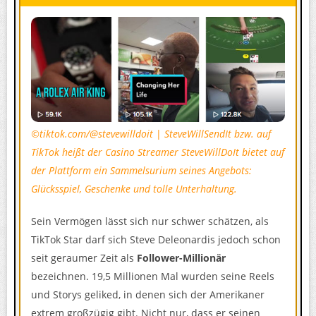
©tiktok.com/@stevewilldoit
|
SteveWillSendIt bzw. auf
TikTok heißt der Casino Streamer SteveWillDoIt bietet auf
der Plattform ein Sammelsurium seines Angebots:
Glücksspiel, Geschenke und tolle Unterhaltung.
Sein Vermögen lässt sich nur schwer schätzen, als
TikTok Star darf sich Steve Deleonardis jedoch schon
seit geraumer Zeit als
Follower-Millionär
bezeichnen. 19,5 Millionen Mal wurden seine Reels
und Storys geliked, in denen sich der Amerikaner
extrem großzügig gibt. Nicht nur, dass er seinen