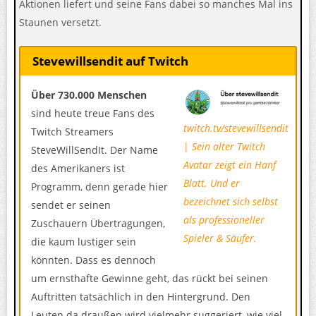
Aktionen liefert und seine Fans dabei so manches Mal ins
Staunen versetzt.
Stevewillsendit auf Twitch
Über 730.000 Menschen
sind heute treue Fans des
twitch.tv/stevewillsendit
Twitch Streamers
|
Sein alter Twitch
SteveWillSendIt. Der Name
Avatar zeigt ein Hanf
des Amerikaners ist
Blatt. Und er
Programm, denn gerade hier
bezeichnet sich selbst
sendet er seinen
als professioneller
Zuschauern Übertragungen,
Spieler & Säufer.
die kaum lustiger sein
könnten. Dass es dennoch
um ernsthafte Gewinne geht, das rückt bei seinen
Auftritten tatsächlich in den Hintergrund. Den
Leuten da draußen wird vielmehr suggeriert, wie viel