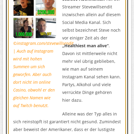
Streamer Stevewillsendit
inzwischen allein auf diesem
Social Media Kanal. Sich
selbst bezeichnet Steve noch
vor einiger Zeit als der
©instagram.com/stevewillsendit
„Healthiest man alive“
.
|
Auch auf Instagram
Davon ist mittlerweile nicht
wird mit hohen
mehr viel übrig geblieben,
Summen um sich
wie man auf seinem
geworfen. Aber auch
Instagram Kanal sehen kann.
dort nicht im online
Partys, Alkohol und viele
Casino, obwohl er den
verrückte Dinge gehören
gleichen Namen wie
hier dazu.
auf Twitch benutzt.
Alleine was der Typ alles in
sich reinstopft ist garantiert nicht gesund. Zumindest
aber beweist der Amerikaner, dass er der lustigste