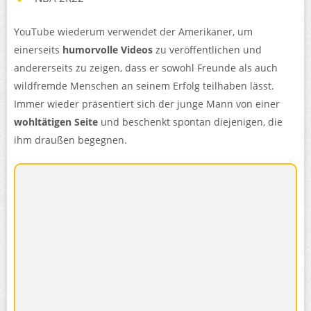
YouTube wiederum verwendet der Amerikaner, um
einerseits
humorvolle Videos
zu veröffentlichen und
andererseits zu zeigen, dass er sowohl Freunde als auch
wildfremde Menschen an seinem Erfolg teilhaben lässt.
Immer wieder präsentiert sich der junge Mann von einer
wohltätigen Seite
und beschenkt spontan diejenigen, die
ihm draußen begegnen.