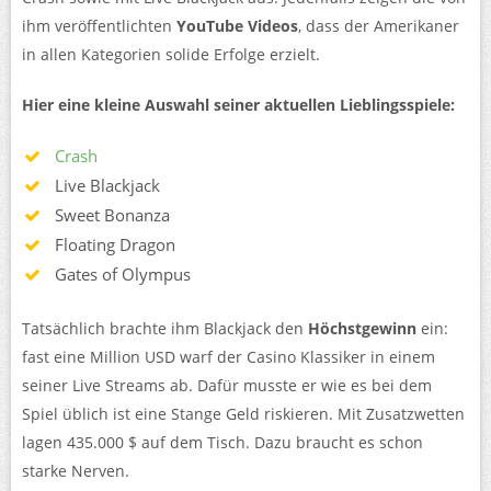
ihm veröffentlichten
YouTube Videos
, dass der Amerikaner
in allen Kategorien solide Erfolge erzielt.
Hier eine kleine Auswahl seiner aktuellen Lieblingsspiele:
Crash
Live Blackjack
Sweet Bonanza
Floating Dragon
Gates of Olympus
Tatsächlich brachte ihm Blackjack den
Höchstgewinn
ein:
fast eine Million USD warf der Casino Klassiker in einem
seiner Live Streams ab. Dafür musste er wie es bei dem
Spiel üblich ist eine Stange Geld riskieren. Mit Zusatzwetten
lagen 435.000 $ auf dem Tisch. Dazu braucht es schon
starke Nerven.