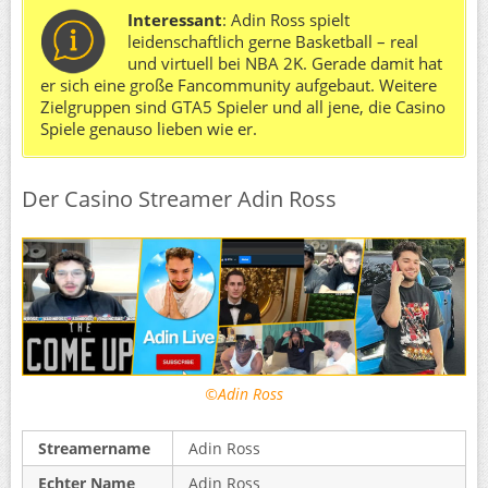
Interessant
: Adin Ross spielt
leidenschaftlich gerne Basketball – real
und virtuell bei NBA 2K. Gerade damit hat
er sich eine große Fancommunity aufgebaut. Weitere
Zielgruppen sind GTA5 Spieler und all jene, die Casino
Spiele genauso lieben wie er.
Der Casino Streamer Adin Ross
©Adin Ross
Streamername
Adin Ross
Echter Name
Adin Ross