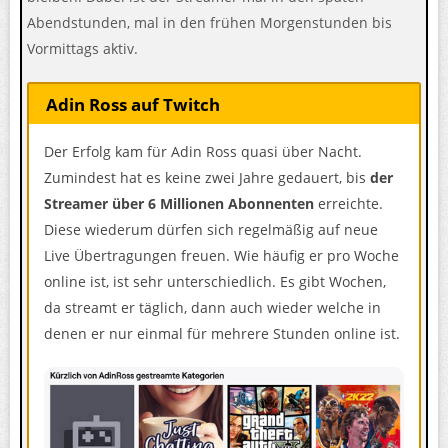
Abendstunden, mal in den frühen Morgenstunden bis
Vormittags aktiv.
Adin Ross auf Twitch
Der Erfolg kam für Adin Ross quasi über Nacht.
Zumindest hat es keine zwei Jahre gedauert, bis
der
Streamer über 6 Millionen Abonnenten
erreichte.
Diese wiederum dürfen sich regelmäßig auf neue
Live Übertragungen freuen. Wie häufig er pro Woche
online ist, ist sehr unterschiedlich. Es gibt Wochen,
da streamt er täglich, dann auch wieder welche in
denen er nur einmal für mehrere Stunden online ist.