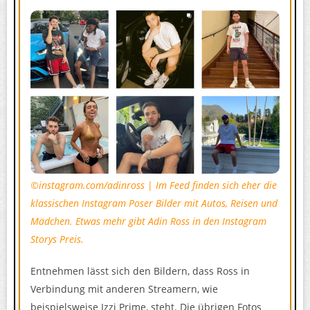
©instagram.com/adinross
|
Im Feed finden sich eher die
klassischen Instagram Poser Bilder mit Autos, Reisen und
Mädchen. Etwas mehr gibt Adin Ross in den Instagram
Storys Preis.
Entnehmen lässt sich den Bildern, dass Ross in
Verbindung mit anderen Streamern, wie
beispielsweise Izzi Prime, steht. Die übrigen Fotos