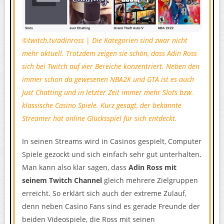
©twitch.tv/adinross
|
Die Kategorien sind zwar nicht
mehr aktuell. Trotzdem zeigen sie schön, dass Adin Ross
sich bei Twitch auf vier Bereiche konzentriert. Neben den
immer schon da gewesenen NBA2K und GTA ist es auch
Just Chatting und in letzter Zeit immer mehr Slots bzw.
klassische Casino Spiele. Kurz gesagt, der bekannte
Streamer hat online Glücksspiel für sich entdeckt.
In seinen Streams wird in Casinos gespielt, Computer
Spiele gezockt und sich einfach sehr gut unterhalten.
Man kann also klar sagen, dass
Adin Ross mit
seinem Twitch Channel
gleich mehrere Zielgruppen
erreicht. So erklärt sich auch der extreme Zulauf,
denn neben Casino Fans sind es gerade Freunde der
beiden Videospiele, die Ross mit seinen