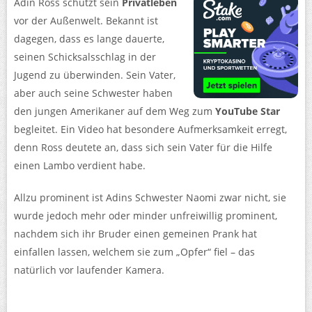
Adin Ross schützt sein
Privatleben
vor der Außenwelt. Bekannt ist
dagegen, dass es lange dauerte,
seinen Schicksalsschlag in der
Jugend zu überwinden. Sein Vater,
aber auch seine Schwester haben
den jungen Amerikaner auf dem Weg zum
YouTube Star
begleitet. Ein Video hat besondere Aufmerksamkeit erregt,
denn Ross deutete an, dass sich sein Vater für die Hilfe
einen Lambo verdient habe.
Allzu prominent ist Adins Schwester Naomi zwar nicht, sie
wurde jedoch mehr oder minder unfreiwillig prominent,
nachdem sich ihr Bruder einen gemeinen Prank hat
einfallen lassen, welchem sie zum „Opfer“ fiel – das
natürlich vor laufender Kamera.