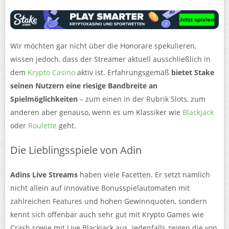
Wir möchten gar nicht über die Honorare spekulieren,
wissen jedoch, dass der Streamer aktuell ausschließlich in
dem
Krypto Casino
aktiv ist. Erfahrungsgemäß
bietet Stake
seinen Nutzern eine riesige Bandbreite an
Spielmöglichkeiten
– zum einen in der Rubrik Slots, zum
anderen aber genauso, wenn es um Klassiker wie
Blackjack
oder
Roulette
geht.
Die Lieblingsspiele von Adin
Adins Live Streams
haben viele Facetten. Er setzt nämlich
nicht allein auf innovative Bonusspielautomaten mit
zahlreichen Features und hohen Gewinnquoten, sondern
kennt sich offenbar auch sehr gut mit Krypto Games wie
Crash sowie mit Live Blackjack aus. Jedenfalls zeigen die von