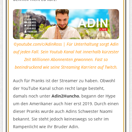
©youtube.com/c/AdinRoss
|
Für Unterhaltung sorgt Adin
auf jeden Fall. Sein Youtub Kanal hat innerhalb kürzester
Zeit Millionen Abonnenten gewonnen. Fast so
beeindruckend wie seine Streaming Karriere auf Twitch.
Auch für Pranks ist der Streamer zu haben. Obwohl
der YouTube Kanal schon recht lange besteht,
damals noch unter
Adin2Huncho
, begann der Hype
um den Amerikaner auch hier erst 2019. Durch einen
dieser Pranks wurde auch Adins Schwester Naomi
bekannt. Sie steht jedoch keineswegs so sehr im
Rampenlicht wie ihr Bruder Adin.