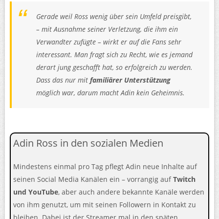
Gerade weil Ross wenig über sein Umfeld preisgibt,
– mit Ausnahme seiner Verletzung, die ihm ein
Verwandter zufügte – wirkt er auf die Fans sehr
interessant. Man fragt sich zu Recht, wie es jemand
derart jung geschafft hat, so erfolgreich zu werden.
Dass das nur mit
familiärer Unterstützung
möglich war, darum macht Adin kein Geheimnis.
Adin Ross in den sozialen Medien
Mindestens einmal pro Tag pflegt Adin neue Inhalte auf
seinen Social Media Kanälen ein – vorrangig auf
Twitch
und YouTube
, aber auch andere bekannte Kanäle werden
von ihm genutzt, um mit seinen Followern in Kontakt zu
bleiben. Dabei ist der Streamer mal in den späten