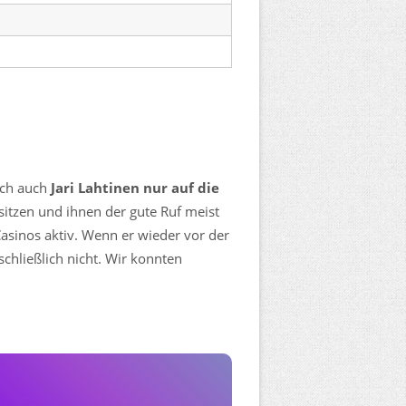
sich auch
Jari Lahtinen nur auf die
itzen und ihnen der gute Ruf meist
 Casinos aktiv. Wenn er wieder vor der
chließlich nicht. Wir konnten