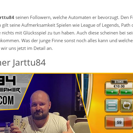
arttu84
seinen Followern, welche Automaten er bevorzugt. Den Fre
 gilt seine Aufmerksamkeit Spielen wie League of Legends, Path of
nichts mit Glücksspiel zu tun haben. Auch diese scheinen bei se
kommen. Was der junge Finne sonst noch alles kann und welche
wir uns jetzt im Detail an.
er Jarttu84