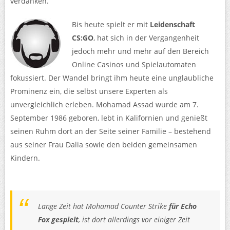
verdanken.
Bis heute spielt er mit
Leidenschaft
CS:GO
, hat sich in der Vergangenheit
jedoch mehr und mehr auf den Bereich
Online Casinos und Spielautomaten
fokussiert. Der Wandel bringt ihm heute eine unglaubliche
Prominenz ein, die selbst unsere Experten als
unvergleichlich erleben. Mohamad Assad wurde am 7.
September 1986 geboren, lebt in Kalifornien und genießt
seinen Ruhm dort an der Seite seiner Familie – bestehend
aus seiner Frau Dalia sowie den beiden gemeinsamen
Kindern.
Lange Zeit hat Mohamad Counter Strike
für Echo
Fox gespielt
, ist dort allerdings vor einiger Zeit