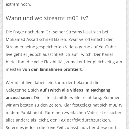
extrem hoch.
Wann und wo streamt m0E_tv?
Die Frage nach dem Ort seiner Streams lässt sich bei
Mohamad Assad schnell klären. Zwar veröffentlicht der
Streamer seine gespeicherten Videos gerne auf YouTube,
live geht er jedoch ausschließlich auf Twitch. Der Kanal
bietet ihm die volle Flexibilität, zumal er hier gleichzeitig am
meisten
von den Einnahmen profitiert
.
Wer nicht live dabei sein kann, der bekommt die
Gelegenheit, sich
auf Twitch alle Videos im Nachgang
anzuschauen
. Die Liste ist mittlerweile recht lang. Kommen
wir am besten zu den Zeiten. Klar festgelegt hat sich m0E_tv
in dem Punkt nicht. Für einen zweifachen Vater ist es sicher
alles andere als leicht, den Tag perfekt durchzutakten.
Sofern es jedoch die freie Zeit zulässt, nutzt er diese und