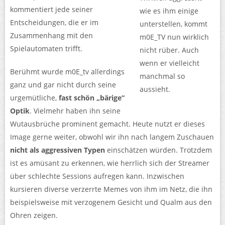
kommentiert jede seiner
wie es ihm einige
Entscheidungen, die er im
unterstellen, kommt
Zusammenhang mit den
m0E_TV nun wirklich
Spielautomaten trifft.
nicht rüber. Auch
wenn er vielleicht
Berühmt wurde m0E_tv allerdings
manchmal so
ganz und gar nicht durch seine
aussieht.
urgemütliche,
fast schön „bärige“
Optik
. Vielmehr haben ihn seine
Wutausbrüche prominent gemacht. Heute nutzt er dieses
Image gerne weiter, obwohl wir ihn nach langem Zuschauen
nicht als aggressiven Typen
einschätzen würden. Trotzdem
ist es amüsant zu erkennen, wie herrlich sich der Streamer
über schlechte Sessions aufregen kann. Inzwischen
kursieren diverse verzerrte Memes von ihm im Netz, die ihn
beispielsweise mit verzogenem Gesicht und Qualm aus den
Ohren zeigen.