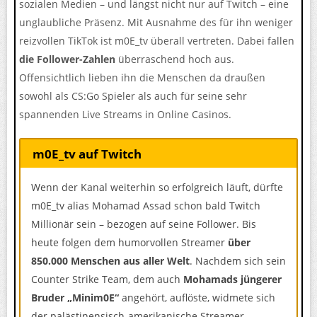
sozialen Medien – und längst nicht nur auf Twitch – eine
unglaubliche Präsenz. Mit Ausnahme des für ihn weniger
reizvollen TikTok ist m0E_tv überall vertreten. Dabei fallen
die Follower-Zahlen
überraschend hoch aus.
Offensichtlich lieben ihn die Menschen da draußen
sowohl als CS:Go Spieler als auch für seine sehr
spannenden Live Streams in Online Casinos.
m0E_tv auf Twitch
Wenn der Kanal weiterhin so erfolgreich läuft, dürfte
m0E_tv alias Mohamad Assad schon bald Twitch
Millionär sein – bezogen auf seine Follower. Bis
heute folgen dem humorvollen Streamer
über
850.000 Menschen aus aller Welt
. Nachdem sich sein
Counter Strike Team, dem auch
Mohamads jüngerer
Bruder „Minim0E“
angehört, auflöste, widmete sich
der palästinensisch-amerikanische Streamer