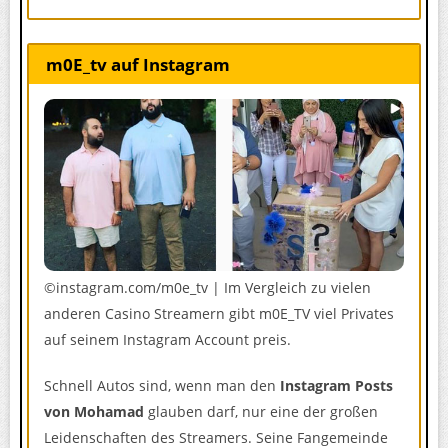
m0E_tv auf Instagram
©instagram.com/m0e_tv | Im Vergleich zu vielen
anderen Casino Streamern gibt m0E_TV viel Privates
auf seinem Instagram Account preis.
Schnell Autos sind, wenn man den
Instagram Posts
von Mohamad
glauben darf, nur eine der großen
Leidenschaften des Streamers. Seine Fangemeinde