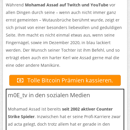
Während
Mohamad Assad auf Twitch und YouTube
vor
allen Dingen durch seine – wenn auch nicht immer ganz
ernst gemeinten – Wutausbrüche berühmt wurde, zeigt er
sich privat von einer besonders liebevollen und geduldigen
Seite. Ihm macht es nicht einmal etwas aus, wenn seine
Fingernägel, sowie im Dezember 2020, in blau lackiert
werden. Der Wunsch seiner Tochter ist ihm Befehl, und so
erträgt eben auch ein harter Kerl wie Assad gerne mal die
eine oder andere Maniküre.
Tolle Bitcoin Prämien kassieren.
m0E_tv in den sozialen Medien
Mohamad Assad ist bereits
seit 2002 aktiver Counter
Strike Spieler
. Inzwischen hat er seine Profi-Karriere zwar
ad acta gelegt, doch trotz allem hat er gerade in den