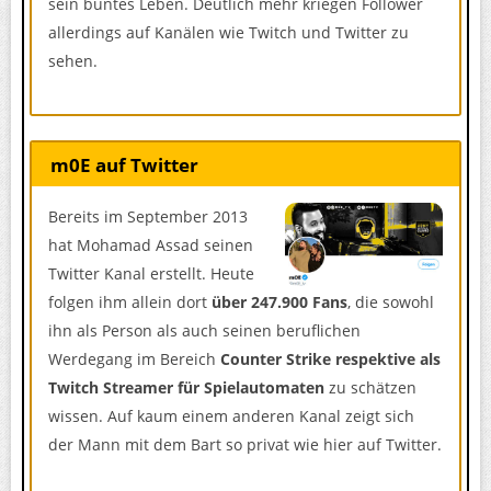
sein buntes Leben. Deutlich mehr kriegen Follower
allerdings auf Kanälen wie Twitch und Twitter zu
sehen.
m0E auf Twitter
Bereits im September 2013
hat Mohamad Assad seinen
Twitter Kanal erstellt. Heute
folgen ihm allein dort
über 247.900 Fans
, die sowohl
ihn als Person als auch seinen beruflichen
Werdegang im Bereich
Counter Strike respektive als
Twitch Streamer für Spielautomaten
zu schätzen
wissen. Auf kaum einem anderen Kanal zeigt sich
der Mann mit dem Bart so privat wie hier auf Twitter.