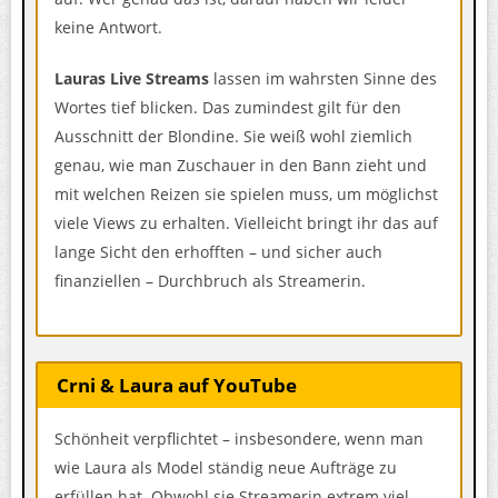
keine Antwort.
Lauras Live Streams
lassen im wahrsten Sinne des
Wortes tief blicken. Das zumindest gilt für den
Ausschnitt der Blondine. Sie weiß wohl ziemlich
genau, wie man Zuschauer in den Bann zieht und
mit welchen Reizen sie spielen muss, um möglichst
viele Views zu erhalten. Vielleicht bringt ihr das auf
lange Sicht den erhofften – und sicher auch
finanziellen – Durchbruch als Streamerin.
Crni & Laura auf YouTube
Schönheit verpflichtet – insbesondere, wenn man
wie Laura als Model ständig neue Aufträge zu
erfüllen hat. Obwohl sie Streamerin extrem viel