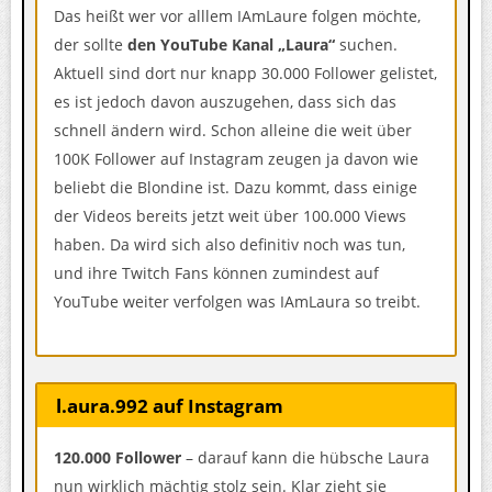
Das heißt wer vor alllem IAmLaure folgen möchte,
der sollte
den YouTube Kanal „Laura“
suchen.
Aktuell sind dort nur knapp 30.000 Follower gelistet,
es ist jedoch davon auszugehen, dass sich das
schnell ändern wird. Schon alleine die weit über
100K Follower auf Instagram zeugen ja davon wie
beliebt die Blondine ist. Dazu kommt, dass einige
der Videos bereits jetzt weit über 100.000 Views
haben. Da wird sich also definitiv noch was tun,
und ihre Twitch Fans können zumindest auf
YouTube weiter verfolgen was IAmLaura so treibt.
l.aura.992 auf Instagram
120.000 Follower
– darauf kann die hübsche Laura
nun wirklich mächtig stolz sein. Klar zieht sie