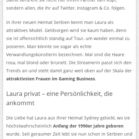
sondern allen, die ihr auf Twitter, Instagram & Co. folgen.
In ihrer neuen Heimat Serbien kennt man Laura als
attraktives Model. Geldsorgen wird sie kaum haben, denn
sie ist offensichtlich ständig auf Tour, um wieder einmal zu
posieren. Man könnte sie sogar als echte
Verwandlungskünstlerin bezeichnen. Mal sind die Haare
rosa, mal blond oder brünett. Die Streamerin passt sich den
Trends an und steht damit ganz weit oben auf der Skala der
attraktivsten Frauen im Gaming Business
.
Laura privat – eine Persönlichkeit, die
ankommt
Die Liebe hat Laura aus ihrer Heimat Sydney gelockt, wo sie
höchstwahrscheinlich
Anfang der 1990er Jahre geboren
wurde. Seit geraumer Zeit lebt sie nun schon in Serbien und