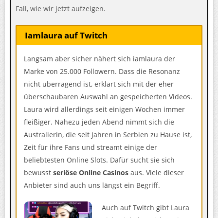
Fall, wie wir jetzt aufzeigen.
Iamlaura auf Twitch
Langsam aber sicher nähert sich iamlaura der
Marke von 25.000 Followern. Dass die Resonanz
nicht überragend ist, erklärt sich mit der eher
überschaubaren Auswahl an gespeicherten Videos.
Laura wird allerdings seit einigen Wochen immer
fleißiger. Nahezu jeden Abend nimmt sich die
Australierin, die seit Jahren in Serbien zu Hause ist,
Zeit für ihre Fans und streamt einige der
beliebtesten Online Slots. Dafür sucht sie sich
bewusst
seriöse Online Casinos
aus. Viele dieser
Anbieter sind auch uns längst ein Begriff.
Auch auf Twitch gibt Laura