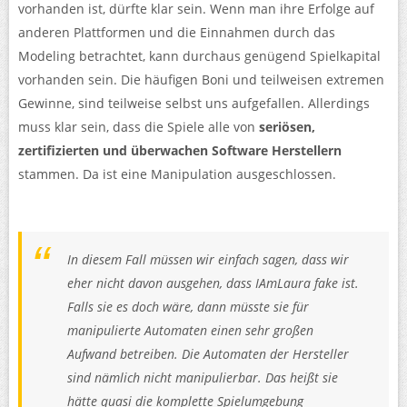
vorhanden ist, dürfte klar sein. Wenn man ihre Erfolge auf
anderen Plattformen und die Einnahmen durch das
Modeling betrachtet, kann durchaus genügend Spielkapital
vorhanden sein. Die häufigen Boni und teilweisen extremen
Gewinne, sind teilweise selbst uns aufgefallen. Allerdings
muss klar sein, dass die Spiele alle von
seriösen,
zertifizierten und überwachen Software Herstellern
stammen. Da ist eine Manipulation ausgeschlossen.
In diesem Fall müssen wir einfach sagen, dass wir
eher nicht davon ausgehen, dass IAmLaura fake ist.
Falls sie es doch wäre, dann müsste sie für
manipulierte Automaten einen sehr großen
Aufwand betreiben. Die Automaten der Hersteller
sind nämlich nicht manipulierbar. Das heißt sie
hätte quasi die komplette Spielumgebung