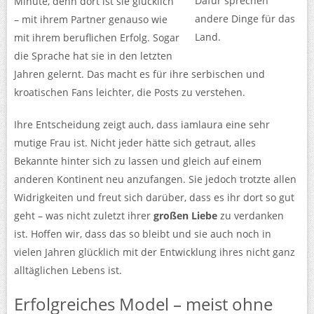
Dafür sprechen
Minute, denn dort ist sie glücklich
andere Dinge für das
– mit ihrem Partner genauso wie
Land.
mit ihrem beruflichen Erfolg. Sogar
die Sprache hat sie in den letzten
Jahren gelernt. Das macht es für ihre serbischen und
kroatischen Fans leichter, die Posts zu verstehen.
Ihre Entscheidung zeigt auch, dass iamlaura eine sehr
mutige Frau ist. Nicht jeder hätte sich getraut, alles
Bekannte hinter sich zu lassen und gleich auf einem
anderen Kontinent neu anzufangen. Sie jedoch trotzte allen
Widrigkeiten und freut sich darüber, dass es ihr dort so gut
geht – was nicht zuletzt ihrer
großen Liebe
zu verdanken
ist. Hoffen wir, dass das so bleibt und sie auch noch in
vielen Jahren glücklich mit der Entwicklung ihres nicht ganz
alltäglichen Lebens ist.
Erfolgreiches Model – meist ohne