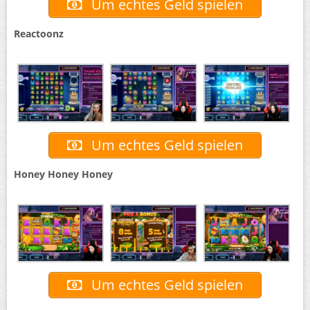
Um echtes Geld spielen
Reactoonz
Um echtes Geld spielen
Honey Honey Honey
Um echtes Geld spielen