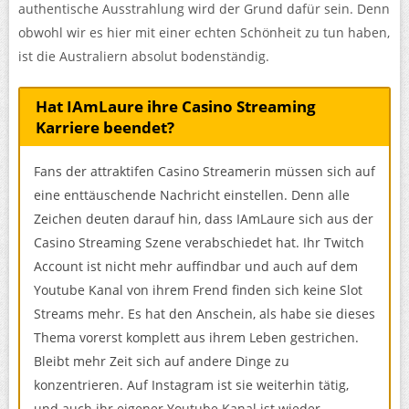
authentische Ausstrahlung wird der Grund dafür sein. Denn
obwohl wir es hier mit einer echten Schönheit zu tun haben,
ist die Australiern absolut bodenständig.
Hat IAmLaure ihre Casino Streaming
Karriere beendet?
Fans der attraktifen Casino Streamerin müssen sich auf
eine enttäuschende Nachricht einstellen. Denn alle
Zeichen deuten darauf hin, dass IAmLaure sich aus der
Casino Streaming Szene verabschiedet hat. Ihr Twitch
Account ist nicht mehr auffindbar und auch auf dem
Youtube Kanal von ihrem Frend finden sich keine Slot
Streams mehr. Es hat den Anschein, als habe sie dieses
Thema vorerst komplett aus ihrem Leben gestrichen.
Bleibt mehr Zeit sich auf andere Dinge zu
konzentrieren. Auf Instagram ist sie weiterhin tätig,
und auch ihr eigener Youtube Kanal ist wieder