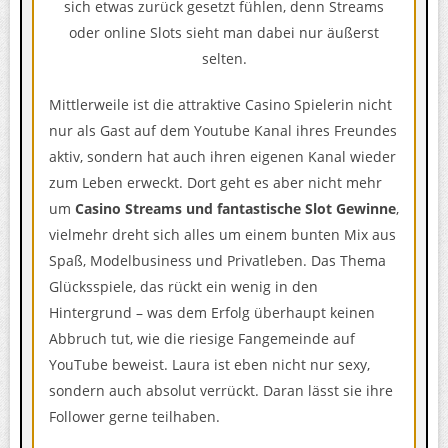
sich etwas zurück gesetzt fühlen, denn Streams
oder online Slots sieht man dabei nur äußerst
selten.
Mittlerweile ist die attraktive Casino Spielerin nicht
nur als Gast auf dem Youtube Kanal ihres Freundes
aktiv, sondern hat auch ihren eigenen Kanal wieder
zum Leben erweckt. Dort geht es aber nicht mehr
um
Casino Streams und fantastische Slot Gewinne
,
vielmehr dreht sich alles um einem bunten Mix aus
Spaß, Modelbusiness und Privatleben. Das Thema
Glücksspiele, das rückt ein wenig in den
Hintergrund – was dem Erfolg überhaupt keinen
Abbruch tut, wie die riesige Fangemeinde auf
YouTube beweist. Laura ist eben nicht nur sexy,
sondern auch absolut verrückt. Daran lässt sie ihre
Follower gerne teilhaben.