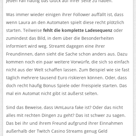
jeden Fall häufig das Glück auf ihrer Seite zu haben.
Was immer wieder einigen ihrer Follower auffällt ist, dass
wenn Laura an den Automaten spielt diese recht plötzlich
starten. Teilweise
fehlt die komplette Ladesequenz
oder
zumindest das Bild, in dem über die Besonderheiten
informiert wird weg. Streamt dagegen eine ihrer
Freundinnen, dann sieht die Sache schon anders aus. Dazu
kommen noch ein paar weitere Vorwürfe, die sich so einfach
nicht aus der Welt schaffen lassen. Zum Beispiel wie sie fast
täglich mehrere tausend Euro riskieren können. Oder, dass
doch recht häufig Bonus Spiele oder Freispiele starten. Das
mal ein Automat nicht gibt ist äußerst selten.
Sind das Beweise, dass IAmLaura fake ist? Oder das nicht
alles mit rechten Dingen zu geht? Das ist schwer zu sagen.
Das bei ihr und ihrem Freund aufgrund ihrer Einnahmen
außerhalb der Twitch Casino Streams genug Geld