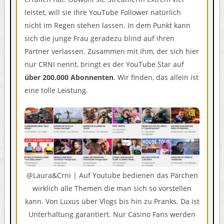
leistet, will sie ihre YouTube Follower natürlich
nicht im Regen stehen lassen. In dem Punkt kann
sich die junge Frau geradezu blind auf ihren
Partner verlassen. Zusammen mit ihm, der sich hier
nur CRNI nennt, bringt es der YouTube Star auf
über 200.000 Abonnenten
. Wir finden, das allein ist
eine tolle Leistung.
@Laura&Crni | Auf Youtube bedienen das Pärchen
wirklich alle Themen die man sich so vorstellen
kann. Von Luxus über Vlogs bis hin zu Pranks. Da ist
Unterhaltung garantiert. Nur Casino Fans werden