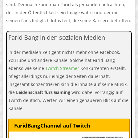
sind. Demnach kann man Farid als jemanden betrachten,
der in der Öffentlichkeit sein Image wahrt und der mit
seinen Fans lediglich Infos teilt, die seine Karriere betreffen.
Farid Bang in den sozialen Medien
In der medialen Zeit geht nichts mehr ohne Facebook,
YouTube und andere Kanäle. Solche hat Farid Bang
ebenso wie seine
Twitch Streamer
Konkurrenten erstellt,
pflegt allerdings nur einige der Seiten dauerhaft.
Insgesamt konzentrieren sich die Inhalte auf seine Musik,
die
Leidenschaft fürs Gaming
wird dabei vorrangig auf
Twitch deutlich. Werfen wir einen genaueren Blick auf die
Kanäle.
FaridBangChannel auf Twitch