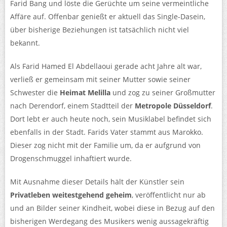
Farid Bang und löste die Gerüchte um seine vermeintliche
Affäre auf. Offenbar genießt er aktuell das Single-Dasein,
über bisherige Beziehungen ist tatsächlich nicht viel
bekannt.
Als Farid Hamed El Abdellaoui gerade acht Jahre alt war,
verließ er gemeinsam mit seiner Mutter sowie seiner
Schwester die
Heimat Melilla
und zog zu seiner Großmutter
nach Derendorf, einem Stadtteil der
Metropole Düsseldorf
.
Dort lebt er auch heute noch, sein Musiklabel befindet sich
ebenfalls in der Stadt. Farids Vater stammt aus Marokko.
Dieser zog nicht mit der Familie um, da er aufgrund von
Drogenschmuggel inhaftiert wurde.
Mit Ausnahme dieser Details hält der Künstler sein
Privatleben weitestgehend geheim
, veröffentlicht nur ab
und an Bilder seiner Kindheit, wobei diese in Bezug auf den
bisherigen Werdegang des Musikers wenig aussagekräftig