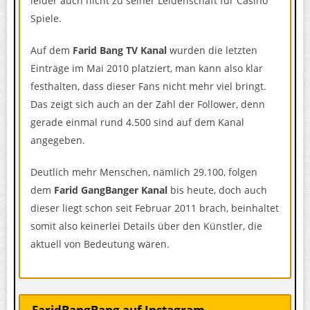
leider auch nicht zu seiner Leidenschaft für Casino
Spiele.
Auf dem
Farid Bang TV Kanal
wurden die letzten
Einträge im Mai 2010 platziert, man kann also klar
festhalten, dass dieser Fans nicht mehr viel bringt.
Das zeigt sich auch an der Zahl der Follower, denn
gerade einmal rund 4.500 sind auf dem Kanal
angegeben.
Deutlich mehr Menschen, nämlich 29.100, folgen
dem
Farid GangBanger Kanal
bis heute, doch auch
dieser liegt schon seit Februar 2011 brach, beinhaltet
somit also keinerlei Details über den Künstler, die
aktuell von Bedeutung wären.
FaridBangBang auf Instagram