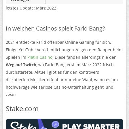
letztes Update: März 2022
In welchen Casinos spielt Farid Bang?
2021 entdeckte Farid offenbar Online Gaming für sich.
Einige YouTube Veröffentlichungen zeigen den Rapper beim
Spielen im
Platin Casino
. Diese fanden allerdings nie den
Weg auf Twitch
, wo Farid Bang erst im März 2022 frisch
durchstartete. Aktuell gibt es für den kontrovers
diskutierten Musiker offenbar nur eine Wahl, wenn es um
hochwertige wie seriöse Casino-Unterhaltung geht, und
zwar:
Stake.com