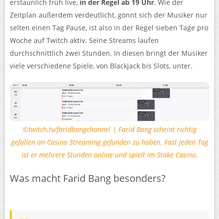
erstaunlich früh live,
in der Regel ab 19 Uhr
. Wie der
Zeitplan außerdem verdeutlicht, gönnt sich der Musiker nur
selten einen Tag Pause, ist also in der Regel sieben Tage pro
Woche auf Twitch aktiv. Seine Streams laufen
durchschnittlich zwei Stunden. In diesen bringt der Musiker
viele verschiedene Spiele, von Blackjack bis Slots, unter.
©twitch.tv/faridbangchannel | Farid Bang scheint richtig
gefallen an Casino Streaming gefunden zu haben. Fast jeden Tag
ist er mehrere Stunden online und spielt im Stake Casino.
Was macht Farid Bang besonders?