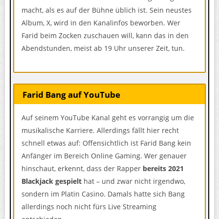
macht, als es auf der Bühne üblich ist. Sein neustes
Album, X, wird in den Kanalinfos beworben. Wer
Farid beim Zocken zuschauen will, kann das in den
Abendstunden, meist ab 19 Uhr unserer Zeit, tun.
Farid Bang auf YouTube
Auf seinem YouTube Kanal geht es vorrangig um die
musikalische Karriere. Allerdings fällt hier recht
schnell etwas auf: Offensichtlich ist Farid Bang kein
Anfänger im Bereich Online Gaming. Wer genauer
hinschaut, erkennt, dass der Rapper
bereits 2021
Blackjack gespielt
hat – und zwar nicht irgendwo,
sondern im Platin Casino. Damals hatte sich Bang
allerdings noch nicht fürs Live Streaming