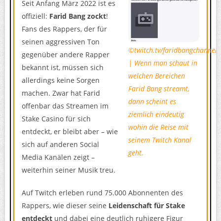
Seit Anfang März 2022 ist es
offiziell:
Farid Bang zockt
!
Fans des Rappers, der für
seinen aggressiven Ton
©twitch.tv/faridbangchannel
gegenüber andere Rapper
| Wenn man schaut in
bekannt ist, müssen sich
welchen Bereichen
allerdings keine Sorgen
Farid Bang streamt,
machen. Zwar hat Farid
dann scheint es
offenbar das Streamen im
ziemlich eindeutig
Stake Casino für sich
wohin die Reise mit
entdeckt, er bleibt aber – wie
seinem Twitch Kanal
sich auf anderen Social
geht.
Media Kanälen zeigt –
weiterhin seiner Musik treu.
Auf Twitch erleben rund 75.000 Abonnenten des
Rappers, wie dieser seine
Leidenschaft für Stake
entdeckt
und dabei eine deutlich ruhigere Figur