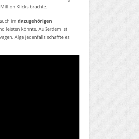
Million Klicks brachte.
h auch im
dazugehörigen
nd leisten könnte. Außerdem ist
agen. Alge jedenfalls schaffte es