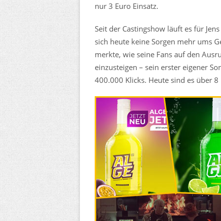
nur 3 Euro Einsatz.
Seit der Castingshow läuft es für Je
sich heute keine Sorgen mehr ums Ge
merkte, wie seine Fans auf den Ausr
einzusteigen – sein erster eigener S
400.000 Klicks. Heute sind es über 8