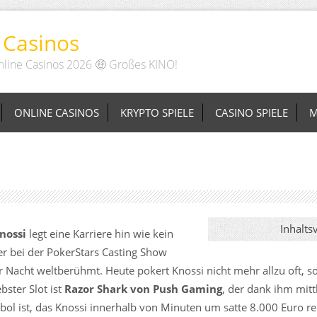
e
Casinos
nline Casinos 2026
🤑 Großes KINO
!
ONLINE CASINOS
KRYPTO SPIELE
CASINO SPIELE
M
Inhalts
Knossi
legt eine Karriere hin wie kein
er bei der PokerStars Casting Show
 Nacht weltberühmt. Heute pokert Knossi nicht mehr allzu oft, s
bster Slot ist
Razor Shark von Push Gaming
, der dank ihm mit
bol ist, das Knossi innerhalb von Minuten um satte 8.000 Euro r