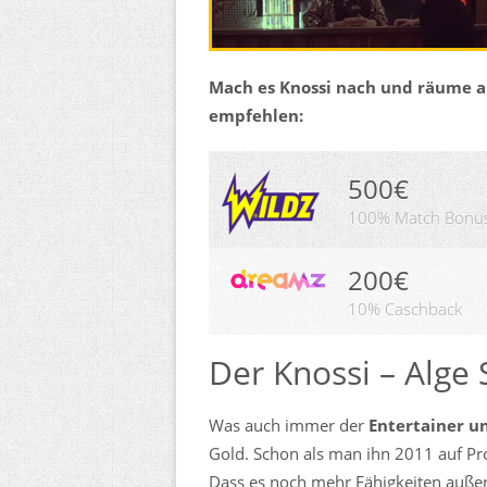
Mach es Knossi nach und räume au
empfehlen:
500€
100% Match Bonu
200€
10% Caschback
Der Knossi – Alge
Was auch immer der
Entertainer u
Gold. Schon als man ihn 2011 auf Pro
Dass es noch mehr Fähigkeiten außer 