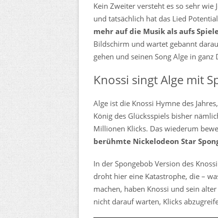
Kein Zweiter versteht es so sehr wie
und tatsächlich hat das Lied Potentia
mehr auf die Musik als aufs Spiel
Bildschirm und wartet gebannt darauf,
gehen und seinen Song Alge in ganz 
Knossi singt Alge mit
Alge ist die Knossi Hymne des Jahres
König des Glücksspiels bisher nämlich
Millionen Klicks. Das wiederum beweg
berühmte Nickelodeon Star Spo
In der Spongebob Version des Knoss
droht hier eine Katastrophe, die – 
machen, haben Knossi und sein alte
nicht darauf warten, Klicks abzugreif