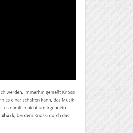
ich werden. Immerhin genießt Knossi
n es einer schaffen kann, das Musik-
eht es nämlich nicht um irgendein
 Shark
, bei dem Knossi durch das