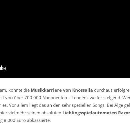
kam, könnte die
Musikkarriere von Knossalla
durchaus erfolgre
it von über 700.000 Abonnenten – Tendenz weiter steigend. Wen
es. Vor allem liegt das an den sehr speziellen Songs. Bei Alge g
hier vielmehr seinen absoluten
Lieblingsspielautomaten Razor
g 8.000 Euro abkassierte.